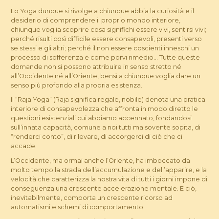
Lo Yoga dunque si rivolge a chiunque abbia la curiosità e il
desiderio di comprendere il proprio mondo interiore,
chiunque voglia scoprire cosa significhi essere vivi, sentirsi vivi;
perché risulti così difficile essere consapevoli, presenti verso
se stessi e gli altri; perché il non essere coscienti inneschi un
processo di sofferenza e come porvi rimedio… Tutte queste
domande non si possono attribuire in senso stretto né
all’Occidente né all’Oriente, bensì a chiunque voglia dare un
senso più profondo alla propria esistenza.
Il “Raja Yoga” (Raja significa regale, nobile) denota una pratica
interiore di consapevolezza che affronta in modo diretto le
questioni esistenziali cui abbiamo accennato, fondandosi
sull’innata capacità, comune a noi tutti ma sovente sopita, di
“renderci conto”, di rilevare, di accorgerci di ciò che ci
accade.
L’Occidente, ma ormai anche l’Oriente, ha imboccato da
molto tempo la strada dell’accumulazione e dell’apparire, e la
velocità che caratterizza la nostra vita di tutti i giorni impone di
conseguenza una crescente accelerazione mentale. E ciò,
inevitabilmente, comporta un crescente ricorso ad
automatismi e schemi di comportamento.